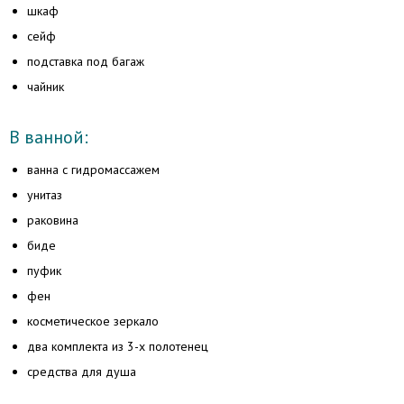
шкаф
сейф
подставка под багаж
чайник
В ванной:
ванна с гидромассажем
унитаз
раковина
биде
пуфик
фен
косметическое зеркало
два комплекта из 3-х полотенец
средства для душа