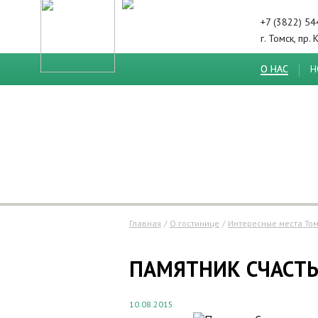
+7 (3822) 5
г. Томск, пр.
О НАС
Н
Главная
/
О гостинице
/
Интересные места То
ПАМЯТНИК СЧАСТ
10.08.2015