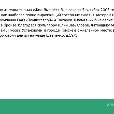
у из мультфильма «Жил-был пёс» был открыт 5 октября 2005 го
 как наиболее полно выражающий состояние счастья. Автором и
компании ОАО «Томлесстрой» А. Захаров, и памятник был отлит
 в бронзе, благодаря скульптору Юлии Завьяловой, литейщику 
м Л. Усова. Установлен: в городе Томске в оживленном месте: в
орговому центру на улице Шевченко, д.19/1
О ГО