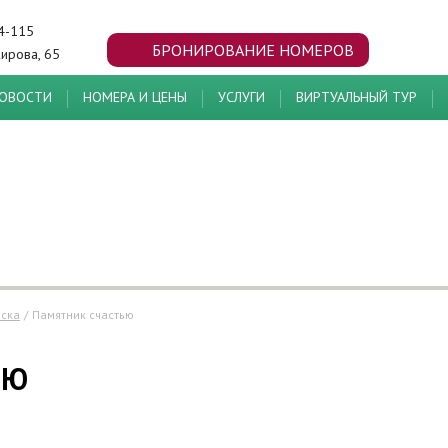
44-115
БРОНИРОВАНИЕ НОМЕРОВ
 Кирова, 65
ОВОСТИ
НОМЕРА И ЦЕНЫ
УСЛУГИ
ВИРТУАЛЬНЫЙ ТУР
мска
/
памятник счастью
ЬЮ