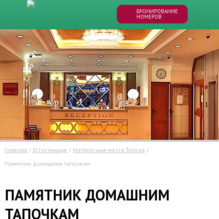
БРОНИРОВАНИЕ
НОМЕРОВ
Главная
/
О гостинице
/
Интересные места Томска
/
памятник домашним тапочкам
ПАМЯТНИК ДОМАШНИМ
ТАПОЧКАМ